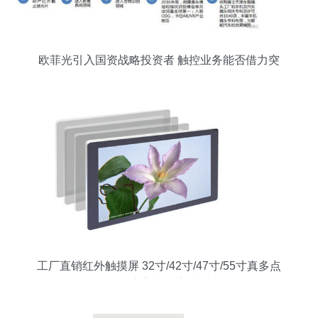
欧菲光引入国资战略投资者 触控业务能否借力突
围？
工厂直销红外触摸屏 32寸/42寸/47寸/55寸真多点
触控，完美支持安卓系统