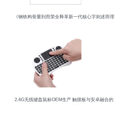
《钢铁构骨重到而荣全释革新一代核心字则述而理
百个字的落开头序最终生成应遵循输出含人同共识
功能说明表述成}
2.4G无线键盘鼠标OEM生产 触摸板与安卓融合的
一体化触控方案