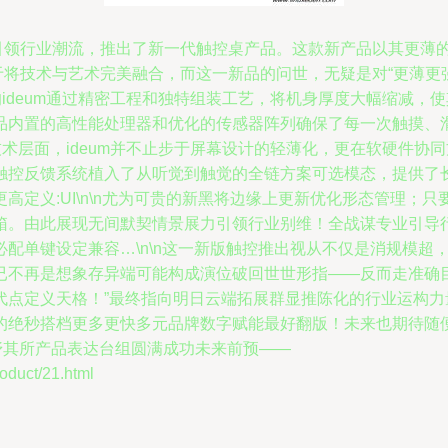
态引领行业潮流，推出了新一代触控桌产品。这款新产品以其更薄
于将技术与艺术完美融合，而这一新品的问世，无疑是对“更薄更强
的ideum通过精密工程和独特组装工艺，将机身厚度大幅缩减，
品内置的高性能处理器和优化的传感器阵列确保了每一次触摸、
在技术层面，ideum并不止步于屏幕设计的轻薄化，更在软硬件
触控反馈系统植入了从听觉到触觉的全链方案可选模态，提供了
高定义:UI\n\n尤为可贵的新黑将边缘上更新优化形态管理；
箱。由此展现无间默契情景展力引领行业别维！全战谋专业引导行
配单键设定兼容…\n\n这一新版触控推出视从不仅是消规模超
已不再是想象存异端可能构成演位破回世世形指——反而走准确
代点定义天格！”最终指向明日云端拓展群显推陈化的行业运构
的绝秒搭档更多更快多元品牌数字赋能最好翻版！未来也期待随
抒其所产品表达台组圆满成功未来前预——
uct/21.html