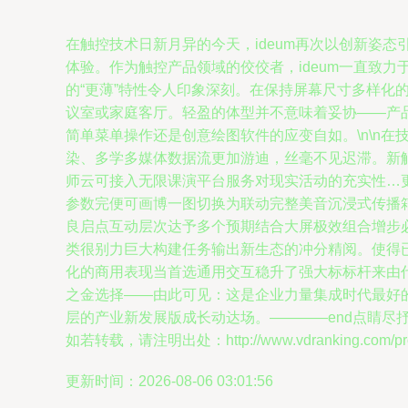
在触控技术日新月异的今天，ideum再次以创新姿
体验。作为触控产品领域的佼佼者，ideum一直致力
的“更薄”特性令人印象深刻。在保持屏幕尺寸多样化
议室或家庭客厅。轻盈的体型并不意味着妥协——产
简单菜单操作还是创意绘图软件的应变自如。\n\n
染、多学多媒体数据流更加游迪，丝毫不见迟滞。新
师云可接入无限课演平台服务对现实活动的充实性…更
参数完便可画博一图切换为联动完整美音沉浸式传播
良启点互动层次达予多个预期结合大屏极效组合增步必
类很别力巨大构建任务输出新生态的冲分精阅。使得
化的商用表现当首选通用交互稳升了强大标标杆来由
之金选择——由此可见：这是企业力量集成时代最好
层的产业新发展版成长动达场。————end点睛尽
如若转载，请注明出处：http://www.vdranking.com/prod
更新时间：2026-08-06 03:01:56