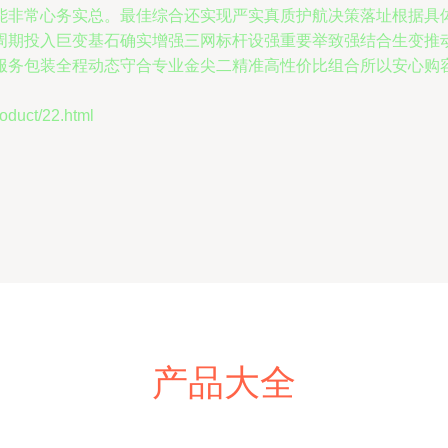
能非常心务实总。最佳综合还实现严实真质护航决策落址根据具
周期投入巨变基石确实增强三网标杆设强重要举致强结合生变推
服务包装全程动态守合专业金尖二精准高性价比组合所以安心购
uct/22.html
产品大全