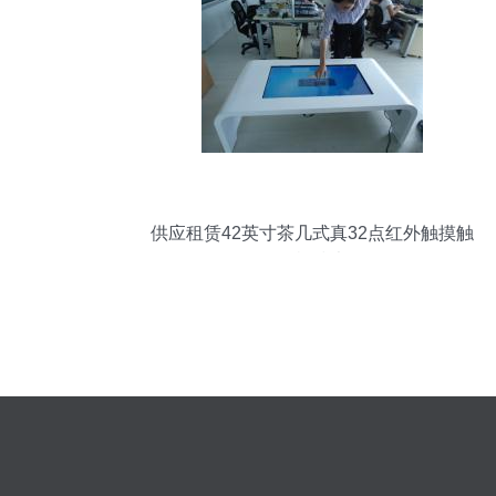
供应租赁42英寸茶几式真32点红外触摸触
控一体机技术解析