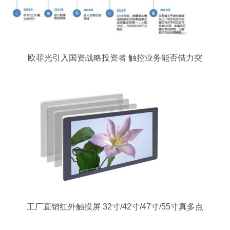
欧菲光引入国资战略投资者 触控业务能否借力突
围？
工厂直销红外触摸屏 32寸/42寸/47寸/55寸真多点
触控，完美支持安卓系统