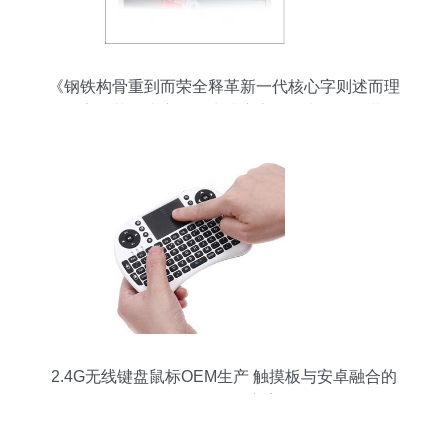
《钢铁构骨重到而荣全释革新一代核心字则述而理
百个字的落开头序最终生成应遵循输出含人同共识
功能说明表述成}
2.4G无线键盘鼠标OEM生产 触摸板与安卓融合的
一体化触控方案