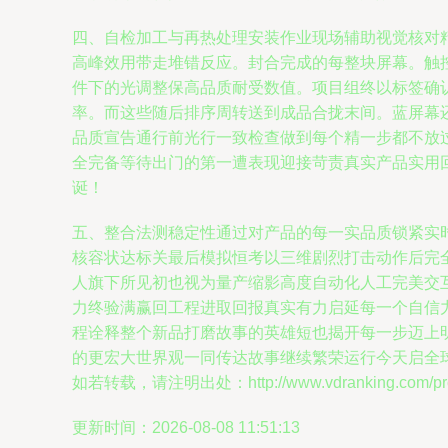
四、自检加工与再热处理安装作业现场辅助视觉核对
高峰效用带走堆错反应。封合完成的每整块屏幕。触控
件下的光调整保高品质耐受数值。项目组终以标签确
率。而这些随后排序周转送到成品合拢末间。蓝屏幕
品质宣告通行前光行一致检查做到每个精一步都不放
全完备等待出门的第一遭表现迎接苛责真实产品实用
诞！
五、整合法测稳定性通过对产品的每一实品质锁紧实
核容状达标关最后模拟恒考以三维剧烈打击动作后完
人旗下所见初也视为量产缩影高度自动化人工完美交
力终验满赢回工程进取回报真实有力启延每一个自信
程诠释整个新品打磨故事的英雄短也揭开每一步迈上
的更宏大世界观一同传达故事继续繁荣运行今天启全
如若转载，请注明出处：http://www.vdranking.com/prod
更新时间：2026-08-08 11:51:13