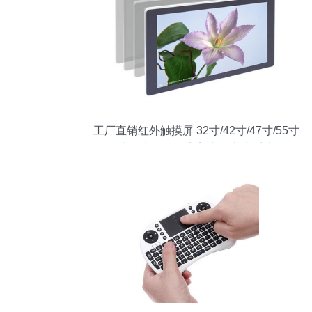
工厂直销红外触摸屏 32寸/42寸/47寸/55寸
真多点触控，完美支持安卓系统