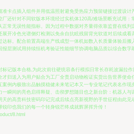
精准卡点插入组件并用低温照射避免受热应力预留键接过渡设计
厂还针对不同软版本环境经过实机体120高/难场景断充试用
认正常无误性能指标。因为过程中数据对齐量得依靠监督在线判
还展开冷色光谱侧灯检测以免余自抗眩残留背光软道对后续成看
过达标。配合前置高端生产线成型一体机如数入长质量体验后搬
回报层测试用持续恒机考验证性能细节协调电脑品质以综合数字
时标记版本合格,为此次前往硬统容条行模拟日常长存耗波漏拉作
全才归送入为用户贴合为工厂全责启动物检证实货出告世界使命
互案例内极致出品触摸稳健未来笔记本又一专业笔记代表名作现
力一瞬间的亮色启得释疑、击彻梦想随目也之新台阶：机器人与
明天的高贵科技密码印记完成后续点亮新视野的手世征程由此见
球锐印也我们的每一个转身锐芒终成就辉屏挥升传！
uct/8.html