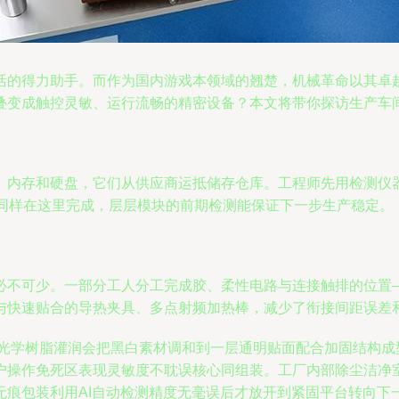
活的得力助手。而作为国内游戏本领域的翘楚，机械革命以其卓
叠变成触控灵敏、运行流畅的精密设备？本文将带你探访生产车
、内存和硬盘，它们从供应商运抵储存仓库。工程师先用检测仪
复同样在这里完成，层层模块的前期检测能保证下一步生产稳定。
必不可少。一部分工人分工完成胶、柔性电路与连接触排的位置
与快速贴合的导热夹具、多点射频加热棒，减少了衔接间距误差
光学树脂灌润会把黑白素材调和到一层通明贴面配合加固结构成
户操作免死区表现灵敏度不耽误核心同组装。工厂内部除尘洁净
无痕包装利用AI自动检测精度无毫误后才放开到紧固平台转向下